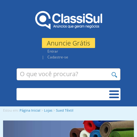
Anuncie Grátis
Entrar
Cadastre-se
Estou em:
Página Inicial
>
Lojas
>
Sued Têxtil