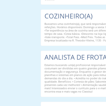
COZINHEIRO(A)
Buscamos uma cozinheiro(a), que será responsáve
refeições. Horários disponíveis: Domingo a sexta
•Ter experiência na área de cozinha será um difere
tempo de casa. •Cesta básica. •Desconto na loja U
•Vale-transporte. •Total Pass. •Med Prev. Todas a
Empresa localizada na R. Theodor Kleine, 1135 - F
ANALISTA DE FROT
Estamos buscando um(a) profissional responsável 
costumam ser divididas em quatro grandes pilares:
documentação e segurança. Enquanto o gestor de fr
planilhas e sistemas em planos de ação para reduz
demandas do dia a dia. • Acredita no poder do tra
qualidade. Benefícios: • Cortesia de pães: Sabor
presentes cada vez melhores! • Alimentação saudáve
mais! Interessados enviar o currículo para o e-ma
encontra essa e mais vagas no Classisul