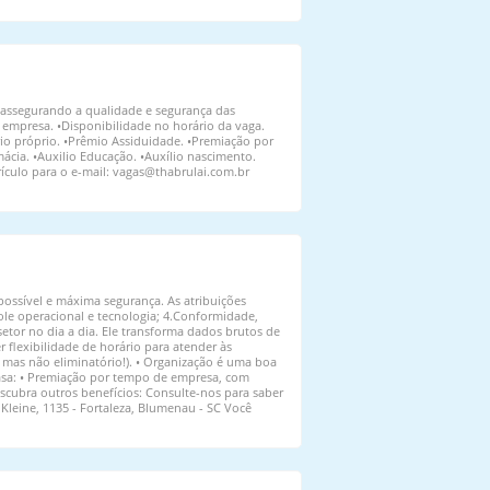
 assegurando a qualidade e segurança das
 empresa. •Disponibilidade no horário da vaga.
ório próprio. •Prêmio Assiduidade. •Premiação por
ácia. •Auxilio Educação. •Auxílio nascimento.
rículo para o e-mail: vagas@thabrulai.com.br
possível e máxima segurança. As atribuições
ole operacional e tecnologia; 4.Conformidade,
etor no dia a dia. Ele transforma dados brutos de
 flexibilidade de horário para atender às
, mas não eliminatório!). • Organização é uma boa
casa: • Premiação por tempo de empresa, com
escubra outros benefícios: Consulte-nos para saber
Kleine, 1135 - Fortaleza, Blumenau - SC Você