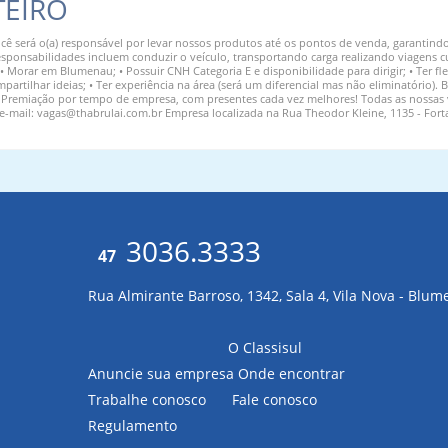
TEIRO
cê será o(a) responsável por levar nossos produtos até os pontos de venda, garantin
esponsabilidades incluem conduzir o veículo, transportando carga realizando viagens cu
 • Morar em Blumenau; • Possuir CNH Categoria E e disponibilidade para dirigir; • Ter f
partilhar ideias; • Ter experiência na área (será um diferencial mas não eliminatório). 
 • Premiação por tempo de empresa, com presentes cada vez melhores! Todas as nossas
 e-mail: vagas@thabrulai.com.br Empresa localizada na Rua Theodor Kleine, 1135 - Fort
3036.3333
47
Rua Almirante Barroso, 1342, Sala 4, Vila Nova - Blu
O Classisul
Anuncie sua empresa
Onde encontrar
Trabalhe conosco
Fale conosco
Regulamento