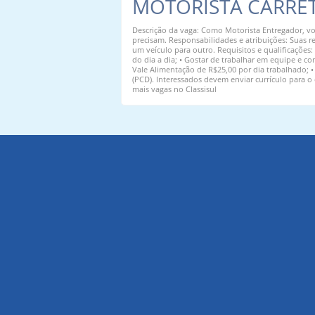
MOTORISTA CARRE
Descrição da vaga: Como Motorista Entregador, vo
precisam. Responsabilidades e atribuições: Suas r
um veículo para outro. Requisitos e qualificações:
do dia a dia; • Gostar de trabalhar em equipe e com
Vale Alimentação de R$25,00 por dia trabalhado;
(PCD). Interessados devem enviar currículo para o
mais vagas no Classisul