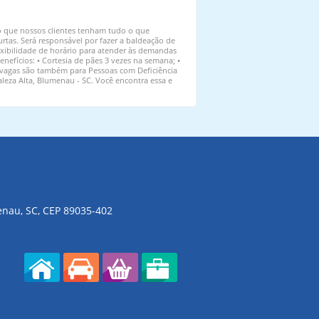
do que nossos clientes tenham tudo o que
rtas. Será responsável por fazer a baldeação de
lexibilidade de horário para atender às demandas
Benefícios: • Cortesia de pães 3 vezes na semana; •
 vagas são também para Pessoas com Deficiência
aleza Alta, Blumenau - SC. Você encontra essa e
menau, SC, CEP 89035-402