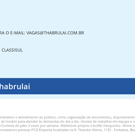
RA O E-MAIL: VAGAS@THABRULAI.COM.BR
 CLASSISUL
habrulai
inistrativo e atendimento ao público, como organização de documentos, arquivamento 
de horário para atender às demandas do dia a dia. •Gostar de trabalhar em equipe e com
: •Cortesia de pães 3 vezes por semana. •Refeitório próprio e buffet fresquinho. •Entre 
Contratamos pessoas PCD Empresa localizada na R. Theodor Kleine, 1135 - Fortaleza, B