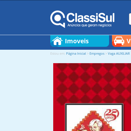
Estou em:
Página Inicial
>
Empregos
>
Vaga AUXILIA