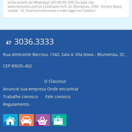
envie através do WhatsApp: (47) 99195-7655 Ou pelo site:
www.benvetex.com.br Localizada na R. Dr. Blumenau, 2799 - Encano Baixo,
Indaial - SC Você encontra essas e mais vagas no Classisul
3036.3333
47
Rua Almirante Barroso, 1342, Sala 4, Vila Nova - Blumenau, SC,
CEP 89035-402
O Classisul
Anuncie sua empresa
Onde encontrar
Trabalhe conosco
Fale conosco
Regulamento