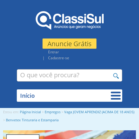
Anuncie Grátis
Entrar
Cadastre-se
Estou em:
Página Inicial
>
Empregos
>
Vaga JOVEM APRENDIZ (ACIMA DE 18 ANOS)
>
Benvetex Tinturaria e Estamparia