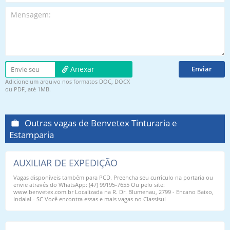
Anexar
Envie seu
Adicione um arquivo nos formatos DOC, DOCX
Currículo
currículo
ou PDF, até 1MB.
Outras vagas de Benvetex Tinturaria e
Estamparia
AUXILIAR DE EXPEDIÇÃO
Vagas disponíveis também para PCD. Preencha seu currículo na portaria ou
envie através do WhatsApp: (47) 99195-7655 Ou pelo site:
www.benvetex.com.br Localizada na R. Dr. Blumenau, 2799 - Encano Baixo,
Indaial - SC Você encontra essas e mais vagas no Classisul